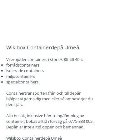
Wikibox Containerdepå Umeå
Vi erbjuder containers i storlek 8ft till 40ft
:
förrådsconta
iners
isolerade containers
miljöcontainers
specialcontainers
Containertransporten frå
n och till depån
hjälper vi gärna dig med eller så ombesörjer
du
den själv.
Alla besök, inklusive hämtning/lämning
av
container, bokas alltid i förväg på
0775-333 002
.
Depån är inte alltid öppen och bemannad.
Wikibox C
onta
inerdepå Umeå