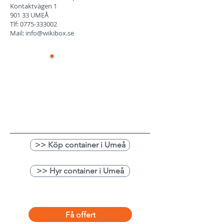
Kontaktvägen 1
901 33 UMEÅ
Tlf:
0775-333002
Mail:
info@wikibox.se
Glöm inte
att boka
ditt besök
i förväg
>> Köp container i Umeå
>> Hyr container i Umeå
Få offert