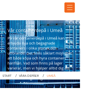
Vår containerdepå i Umeå
På vår containerdepå i Umeå kan vi
erbjuda nya och begagnade
containers i olika storlek och
utförande. Det finns såklart möjlighet
att både köpa och hyra containers
härifrån. Vad som finns på lager
varierar, men vi hjälper alltid dig att
finna rätt i containerutbudet och hitta
/
/
START
VÅRA DEPÅER
UMEÅ
en bra lösning åt dig.