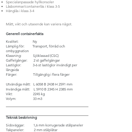
Specialanpassade hyllkonsoler
Låsbommar/containerlå
s i klass
3-5
Hänglås i klass 3-4
Mått, vikt och utseende kan variera något.
Generell containerfakta
Kvalitet: Ny
Lämplig för: Transport, förråd och
ombyggnation
Klassning: Sjöklassad (CSC)
Gaffelgångar: 2 st gaffelgångar
Lastöglor: 3-6 st lastöglor invändigt per
långsida
Färger: Tillgänglig i flera färger
Utvändiga mått:
L 6058 B 2438 H 2591 mm
Invändiga mått:
L 591
0 B 2345 H 2385 mm
Vikt: 2245
kg
Volym: 33 m3
Teknisk beskrivning
Sidoväggar: 1,6 mm korrugerade stålpaneler
Takpaneler: 2 mm stålplåtar