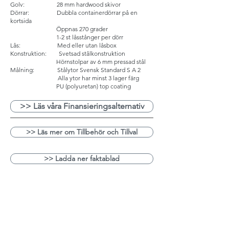
Golv: 28 mm hardwood skivor
Dörrar: Dubbla containerdörrar på en
kortsida
Öppnas 270 grader
1-2 st låsstånger per dörr
Lås: Med eller utan låsbox
Konstruktion: Svetsad stålkonstruktion
Hörnstolpar av 6 mm pressad stål
Målning: Stålytor Svensk Standard S A 2
Alla ytor har minst 3 lager färg
PU (polyuretan) top coating
>> Läs våra Finansieringsalternativ
>> Läs mer om Tillbehör och Tillval
>> Ladda ner faktablad