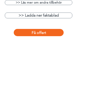
>> Läs mer om andra tillbehör
>> Ladda ner faktablad
Få offert
Kontakt
WIKIBOX CONTAINER AB
0775-333 002
INFO@WIKIBOX.SE
Skriv till oss