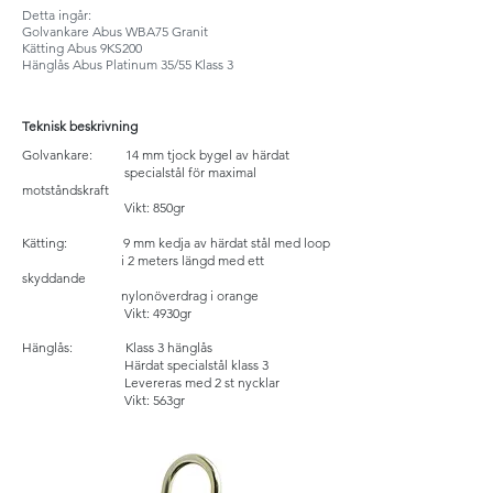
Detta ingår:
Golvankare Abus WBA75 Granit
Kätting Abus 9KS200
Hänglås Abus Platinum 35/55 Klass 3
Teknisk beskrivning
Golvankare: 14 mm tjock bygel av härdat
specialstål för maximal
motståndskraft
Vikt: 850gr
Kätting: 9 mm kedja av härdat stål med loop
i 2 meters längd med ett
skyddande
nylonöverdrag i orange
Vikt: 4930gr
Hänglås:
Klass 3 hänglås
Härdat specialstål klass 3
Levereras med 2 st nycklar
Vikt: 563gr
​