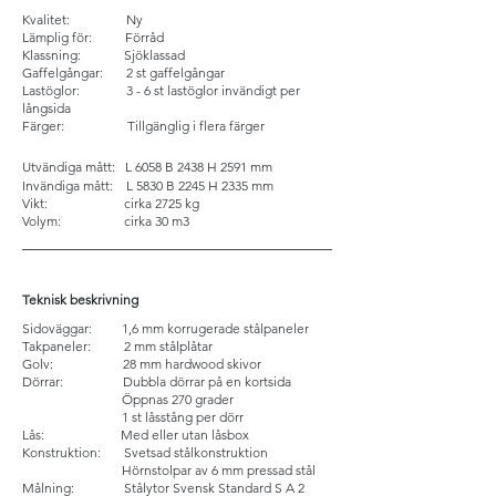
Kvalitet: Ny
Lämplig för: F
örråd
Klassning: Sjöklassad
Gaffelgångar: 2 st gaffelgångar
Lastöglor: 3 - 6 st lastöglor invändigt per
långsida
Färger: Tillgänglig i flera färger
Utvändiga mått:
L 6058 B 2438 H 2591 mm
Invändiga mått: L 5830 B 2245 H 2335 mm
Vikt: cirka 2725
kg
Volym: cirka 30 m3
Teknisk beskrivning
Sidoväggar: 1,6 mm korrugerade stålpaneler
Takpaneler: 2 mm stålplåtar
Golv: 28 mm hardwood skivor
Dörrar: Dubbla dörrar på en kortsida
Öppnas 270 grader
1 st låsstång per dörr
Lås: Med eller utan låsbox
Konstruktion: Svetsad stålkonstruktion
Hörnstolpar av 6 mm pressad stål
Målning: Stålytor Svensk Standard S A 2