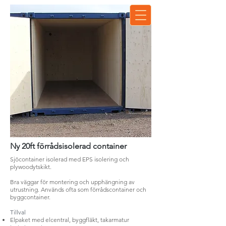
Ny 20ft förrådsisolerad container
S
jöcontainer isolerad med EPS isolering och
plywoodytskikt.
Bra väggar för montering och upphängning av
utrustning. Används ofta som förrådscontainer och
byggcontainer.
Tillval​
Elpaket med elcentral, byggfläkt, takarmatur