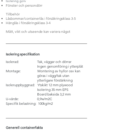
Isolering golv
Fönster och persondörr
Tillbehör
Låsb
omm
ar/
containerlås
i försäkringsklass 3-5
Hänglås i
försäkringsklass 3-4
Mått, vikt och utseende kan variera något
Isolering specifikation
Isolerad: Tak, väggar och dörrar
Ingen genomföring i ytterplåt
Montage: Montering av hyllor osv kan
göras i vägg/tak utan
ytterligare förstärkning
Isoleruppbyggnad: Ytskikt 12 mm plywood
Isolering 35 mm EPS
Board baksida 3,2 mm
U-värde: 0,9w/m2C
Specifik belastning: 100kg/m2
Generell containerfakta