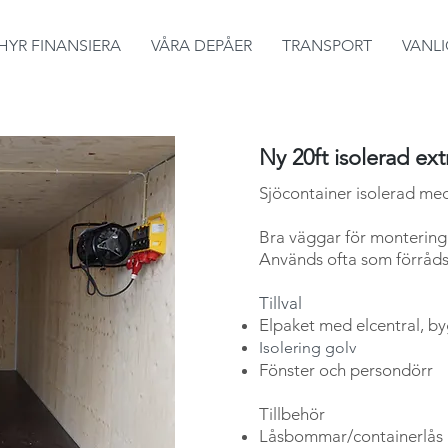
HYR FINANSIERA
VÅRA DEPÅER
TRANSPORT
VANL
Ny 20ft isolerad ex
S
jöcontainer isolerad me
Bra väggar för montering
Används ofta som förråds
Tillval​
Elpaket med elcentral, by
Isolering golv
Fönster och persondörr
Tillbehör
Låsb
omm
ar/
containerlås