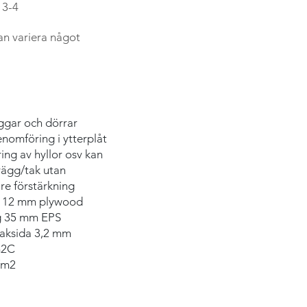
 3-4
an variera något
r och dörrar
g i ytterplåt
v hyllor osv kan
ak utan
stärkning
t 12 mm plywood
 mm EPS
 3,2 mm
2C
/m2