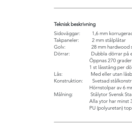
Teknisk beskrivning
Sidoväggar: 1,6 mm korrugerade
Takpaneler: 2 mm stålplåtar
Golv: 28 mm hardwood sk
Dörrar: Dubbla dörrar på en
Öppnas 270 grader
1 st låsstång per dör
Lås: Med eller utan låsb
Konstruktion: Svetsad stålkonstr
Hörnstolpar av 6 mm pre
Målning: Stålytor Svensk Stan
Alla ytor har minst 3 la
PU (polyuretan) top co