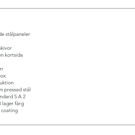
 stålpaneler
ivor
 kortsida
r
ox
uktion
ssad stål
dard S A 2
ger färg
ating