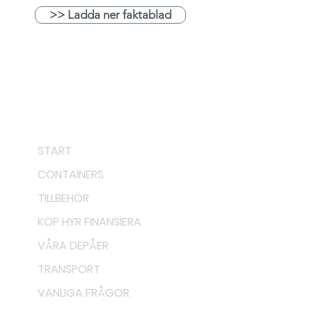
>> Ladda ner faktablad
Meny
START
CONTAINERS
TILLBEHÖR
KÖP HYR FINANSIERA
VÅRA DEPÅER
TRANSPORT
VANLIGA FRÅGOR