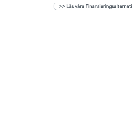
>> Läs våra Finansieringsalternat
Kontakt
WIKIBOX CONTAINER AB
0775-333 002
INFO@WIKIBOX.SE