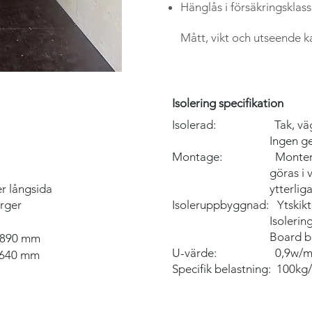
Hänglås i
försäkringsklass
Mått, vikt och utseende k
Isolering specifikation
Isolerad: Tak, vägga
Ingen genomförin
Montage: Montering a
göras i vägg/t
r långsida
ytterligare för
rger
Isoleruppbyggnad: Ytskik
Isolering 35
Board baksida
2890 mm
U-värde: 0,9w/m
2640 mm
Specifik belastning: 100kg