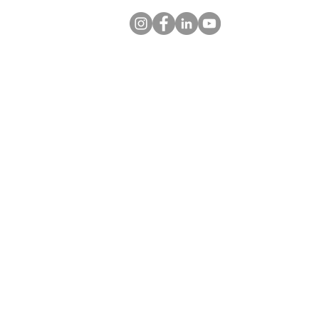
Copyright © 2023 Wikibox Container A
Alla rättigheter förbehållna.