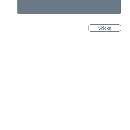
Skicka
B