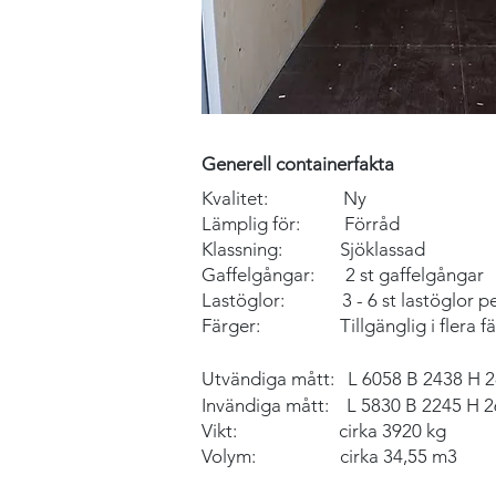
Generell containerfakta
Kvalitet: Ny
Lämplig för: F
örråd
Klassning: Sjöklassad
Gaffelgångar: 2 st gaffelgångar
Lastöglor: 3 - 6 st lastöglor pe
Färger: Tillgänglig i flera fä
Utvändiga mått:
L 6058 B 2438 H 
Invändiga mått: L
5830 B 2245 H 
Vikt:
cirka 3920
kg
Volym: cirka 34,55 m3