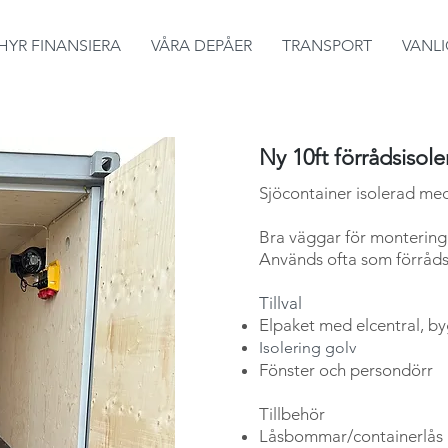
HYR FINANSIERA
VÅRA DEPÅER
TRANSPORT
VANL
Ny 10ft förrådsisol
S
jöcontainer isolerad me
Bra väggar för montering
Används ofta som förråds
Tillval​
Elpaket med elcentral, by
Isolering golv
Fönster och persondörr
Tillbehör
Låsb
omm
ar/c
ontainerlås