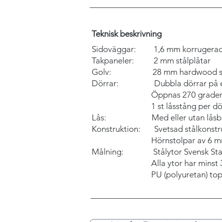
Teknisk beskrivning
Sidoväggar: 1,6 mm korrugerade
Takpaneler: 2 mm stålplåtar
Golv: 28 mm hardwood sk
Dörrar: Dubbla dörrar på en
Öppnas 270 grade
1 st låsstång per dö
Lås: Med eller utan låsb
Konstruktion: Svetsad stålkonstr
Hörnstolpar av 6 mm pr
Målning: Stålytor Svensk Stan
Alla ytor har minst 3 la
PU (polyuretan) to