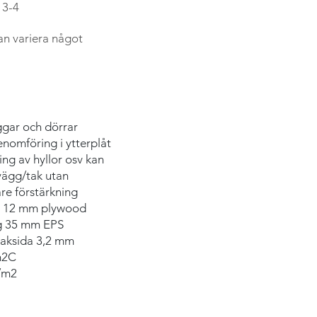
 3-4
an variera något
r och dörrar
g i ytterplåt
v hyllor osv kan
ak utan
stärkning
kt 12 mm plywood
 mm EPS
 3,2 mm
2C
g/m2