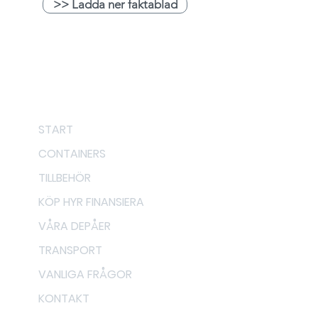
>> Ladda ner faktablad
Meny
START
CONTAINERS
TILLBEHÖR
KÖP HYR FINANSIERA
VÅRA DEPÅER
TRANSPORT
VANLIGA FRÅGOR
KONTAKT