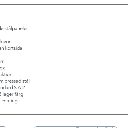
 stålpaneler
ivor
 kortsida
r
rr
ox
uktion
essad stål
dard S A 2
ger färg
p coating