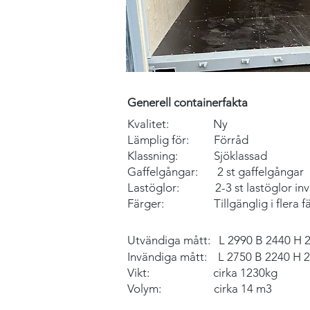
Generell containerfakta
Kvalitet: Ny
Lämplig för: F
örråd
Klassning: Sjöklassad
Gaffelgångar: 2 st gaffelgångar
Lastöglor: 2-3 st lastöglor invä
Färger: Tillgänglig i flera fä
Utvändiga mått:
L 2990 B 2440 H
Invändiga mått: L
2750
B 2240 H 
Vikt: cirka
1230kg
Volym: cirka 14 m3