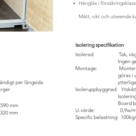
Hänglås i
försäkringsklass
Mått, vikt och utseende k
Isolering specifikation
Isolerad: Tak, vägga
Ingen genomförin
Montage: Montering a
göras i vägg/t
ndigt per långsida
ytterligare för
rger
Isoleruppbyggnad: Ytski
Isolering 35
Board baksida
 2590 mm
U-värde: 0,9w/m
2320 mm
Specific belastning: 100k