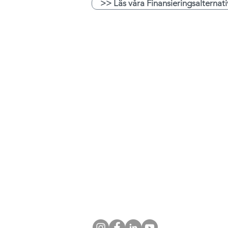
>> Läs våra Finansieringsalternati
Kontakt
WIKIBOX CONTAINER AB
0775-333 002
INFO@WIKIBOX.SE