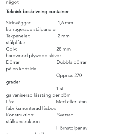
något
Teknisk beskrivning container
Sidoväggar: 1,6 mm
korrugerade stålpaneler
Takpaneler: 2 mm
stålplåtar
Golv: 28 mm
hardwood plywood skivor
Dörrar: Dubbla dörrar
på en kortsida
Öppnas 270
grader
1 st
galvaniserad låsstång per dörr
Lås: Med eller utan
fabriksmonterad låsbox
Konstruktion: Svetsad
stålkonstruktion
Hörnstolpar av