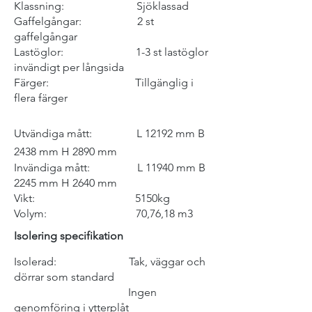
Klassning: Sjöklassad
Gaffelgångar: 2 st
gaffelgångar
Lastöglor: 1-3 st lastöglor
invändigt per långsida
Färger: Tillgänglig i
flera färger
Utvändiga mått:
L 12192 mm B
2438 mm H 2890 mm
Invändiga mått:
L
11940
mm B
2245 mm H 2640 mm
Vikt: 5150
kg
Volym: 70,76,18 m3
Isolering specifikation
Isolerad: Tak, väggar och
dörrar som standard
Ingen
genomföring i ytterplåt