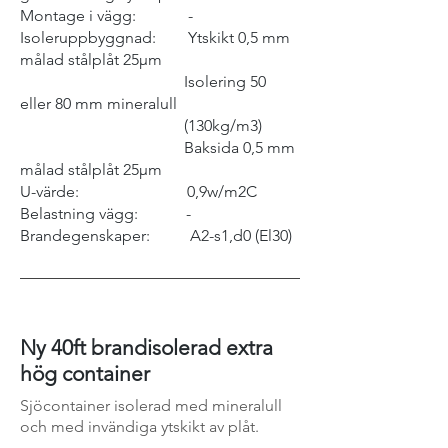
Montage i vägg: -
Isoleruppbyggnad: Ytskikt 0,5 mm
målad stålplåt 25
μm
Isolering 50
eller 80 mm mineralull
(130kg/m3)
Baksida 0,5 mm
målad stålplåt 25
μm
U-värde: 0,9w/m2C
Belastning vägg: -
Brandegenskaper: A2-s1,d0 (El30)
Ny 40ft brandisolerad extra
hög container
S
jöcontainer is
olerad med
mineralull
och med
invändiga
ytskikt av plåt.