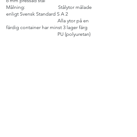
6 mm pressad stål
Målning: Stålytor målade
enligt Svensk Standard S A 2
Alla ytor på en
färdig container har minst 3 lager färg
PU (polyuretan)
top coating
>> Läs våra Finansieringsalternativ
>> Läs mer om Tillbehör och Tillval
>> Ladda ner faktablad
Få offert
Kontakt
WIKIBOX CONTAINER AB