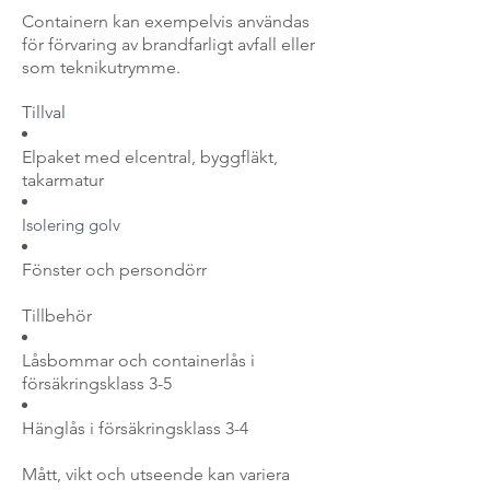
Containern kan exempelvis användas
för förvaring av brandfarligt avfall eller
som teknikutrymme.
Tillval​
Elpaket med elcentral, byggfläkt,
takarmatur
Isolering golv
Fönster och persondörr
Tillbehör
Låsb
omm
ar och containerlås
i
försäkringsklass 3-5
Hänglås i
försäkringsklass 3-4
Mått, vikt och utseende kan variera